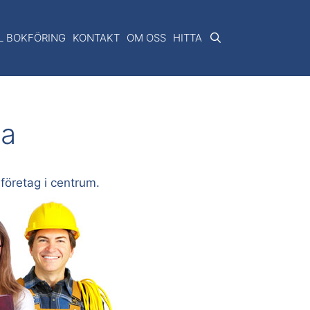
AL BOKFÖRING
KONTAKT
OM OSS
HITTA
ma
 företag i centrum.