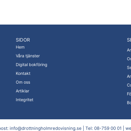
SIDOR
S
Hem
Ar
Våra tjänster
Om
Digital bokföring
Se
Kontakt
A
Om oss
Co
Artiklar
Fö
Integritet
Bo
post:
info@drottningholmredovisning.se
| Tel:
08-759 00 01
|
we