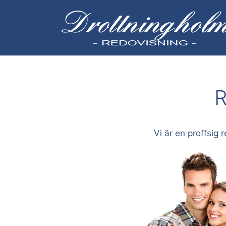
Hoppa
till
innehåll
R
Vi är en proffsig 