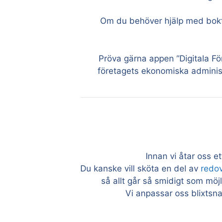
Om du behöver hjälp med bokför
Pröva gärna appen ”Digitala För
företagets ekonomiska administ
Innan vi åtar oss e
Du kanske vill sköta en del av
redo
så allt går så smidigt som möjl
Vi anpassar oss blixtsn