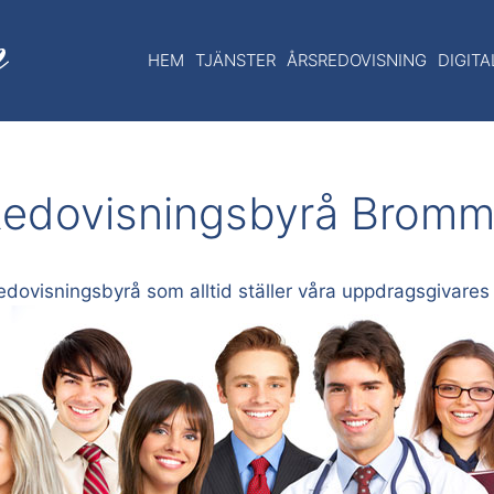
HEM
TJÄNSTER
ÅRSREDOVISNING
DIGIT
edovisningsbyrå Brom
redovisningsbyrå som alltid ställer våra uppdragsgivares