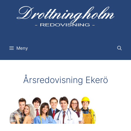
Hoppa
till
innehåll
Meny
Årsredovisning Ekerö